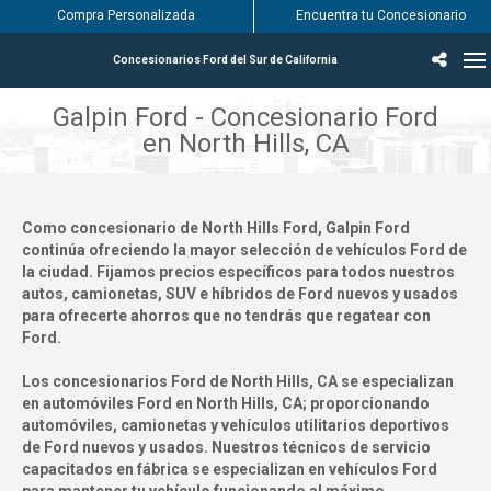
Compra Personalizada
Encuentra tu Concesionario
Concesionarios Ford del Sur de California
Incentivos & Ofertas
Inventario
Vehículos
Encuentra tu Concesionario
Encuentra tu centro de servicio Ford
English / Español
Galpin Ford - Concesionario Ford
en North Hills, CA
Como concesionario de North Hills Ford, Galpin Ford
continúa ofreciendo la mayor selección de vehículos Ford de
la ciudad. Fijamos precios específicos para todos nuestros
autos, camionetas, SUV e híbridos de Ford nuevos y usados
para ofrecerte ahorros que no tendrás que regatear con
Ford.
Los concesionarios Ford de North Hills, CA se especializan
en automóviles Ford en North Hills, CA; proporcionando
automóviles, camionetas y vehículos utilitarios deportivos
de Ford nuevos y usados. Nuestros técnicos de servicio
capacitados en fábrica se especializan en vehículos Ford