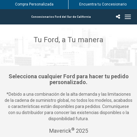
Compra Personalizada
Encuentra tu Concesionario
Concesionarios Ford del Sur de California
Incentivos & Ofertas
Inventario
Vehículos
Encuentra tu Concesionario
Encuentra tu centro de servicio Ford
English / Español
Tu Ford, a Tu manera
Selecciona cualquier Ford para hacer tu pedido
personalizado.
*Debido a una combinación de la alta demanda y las limitaciones
de la cadena de suministro global, no todos los modelos, acabados
o características están disponibles para pedidos. Comuníquese
con su distribuidor para conocer las existencias disponibles o la
disponibilidad futura.
®
Maverick
2025