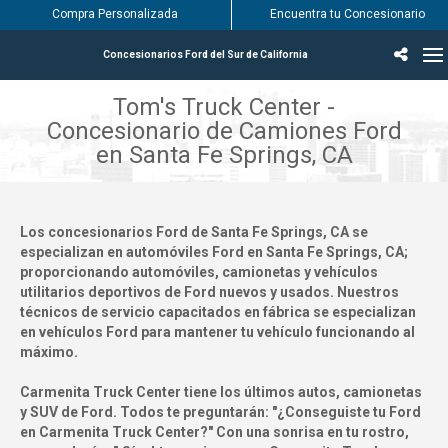
Compra Personalizada
Encuentra tu Concesionario
Concesionarios Ford del Sur de California
Incentivos & Ofertas
Inventario
Vehículos
Encuentra tu Concesionario
Encuentra tu centro de servicio Ford
English / Español
Tom's Truck Center -
Concesionario de Camiones Ford
en Santa Fe Springs, CA
Los concesionarios Ford de Santa Fe Springs, CA se
especializan en automóviles Ford en Santa Fe Springs, CA;
proporcionando automóviles, camionetas y vehículos
utilitarios deportivos de Ford nuevos y usados. Nuestros
técnicos de servicio capacitados en fábrica se especializan
en vehículos Ford para mantener tu vehículo funcionando al
máximo.
Carmenita Truck Center tiene los últimos autos, camionetas
y SUV de Ford. Todos te preguntarán: "¿Conseguiste tu Ford
en Carmenita Truck Center?" Con una sonrisa en tu rostro,