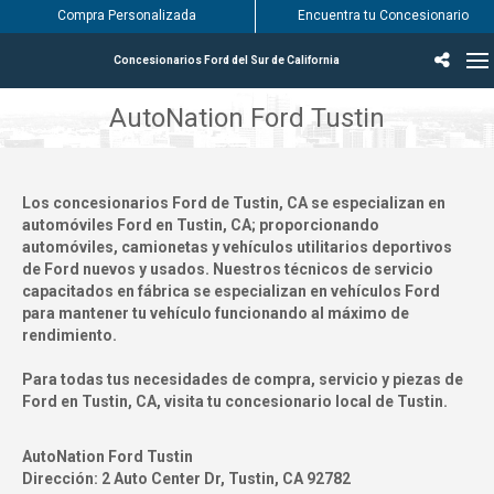
Compra Personalizada
Encuentra tu Concesionario
Concesionarios Ford del Sur de California
Incentivos & Ofertas
Inventario
Vehículos
Encuentra tu Concesionario
Encuentra tu centro de servicio Ford
English / Español
AutoNation Ford Tustin
Los concesionarios Ford de Tustin, CA se especializan en
automóviles Ford en Tustin, CA; proporcionando
automóviles, camionetas y vehículos utilitarios deportivos
de Ford nuevos y usados. Nuestros técnicos de servicio
capacitados en fábrica se especializan en vehículos Ford
para mantener tu vehículo funcionando al máximo de
rendimiento.
Para todas tus necesidades de compra, servicio y piezas de
Ford en Tustin, CA, visita tu concesionario local de Tustin.
AutoNation Ford Tustin
Dirección:
2 Auto Center Dr, Tustin, CA 92782