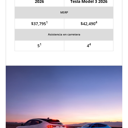
2026
Tesla Model 3 2026
MSRP
1
4
$37,795
$42,490
Asistencia en carretera
1
4
5
4