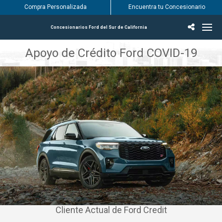
Compra Personalizada
Encuentra tu Concesionario
Concesionarios Ford del Sur de California
Incentivos & Ofertas
Inventario
Vehículos
Encuentra tu Concesionario
Encuentra tu centro de servicio Ford
English / Español
Apoyo de Crédito Ford COVID-19
Cliente Actual de Ford Credit