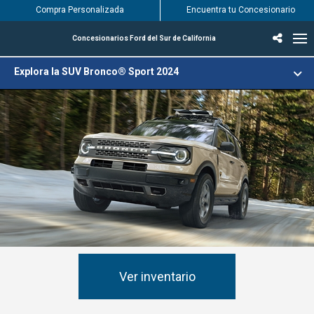
Compra Personalizada
Encuentra tu Concesionario
Concesionarios Ford del Sur de California
SUV
Incentivos & Ofertas
Inventario
Vehículos
Encuentra tu Concesionario
Encuentra tu centro de servicio Ford
English / Español
Explora la SUV Bronco® Sport 2024
®
Bronco
Sport
2024
Ver inventario