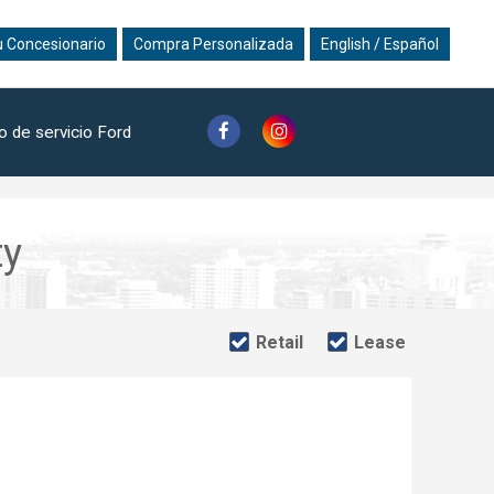
u Concesionario
Compra Personalizada
English / Español
o de servicio Ford
ty
Retail
Lease