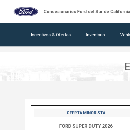
tags on every page of your site. -->
Concesionarios Ford del Sur de Californi
Incentivos & Ofertas
Inventario
Vehí
E
OFERTA MINORISTA
FORD SUPER DUTY 2026